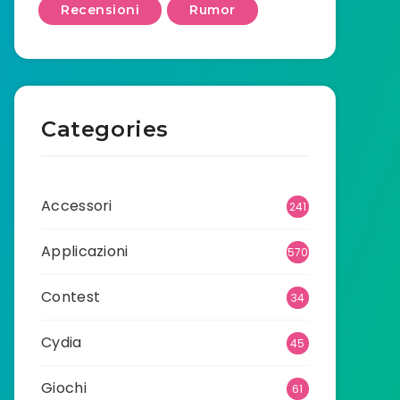
Recensioni
Rumor
Categories
Accessori
241
Applicazioni
570
Contest
34
Cydia
45
Giochi
61