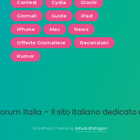
Contest
Cydia
Giochi
Giornali
Guide
iPad
iPhone
Mac
News
Offerte Giornaliere
Recensioni
Rumor
WordPress Theme by
EstudioPatagon