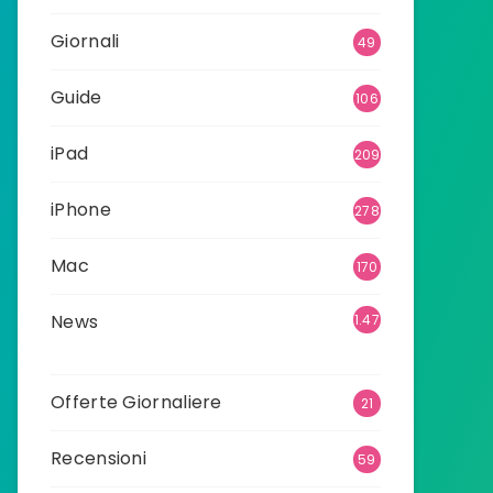
Giornali
49
Guide
106
iPad
209
iPhone
278
Mac
170
News
1.47
4
Offerte Giornaliere
21
Recensioni
59