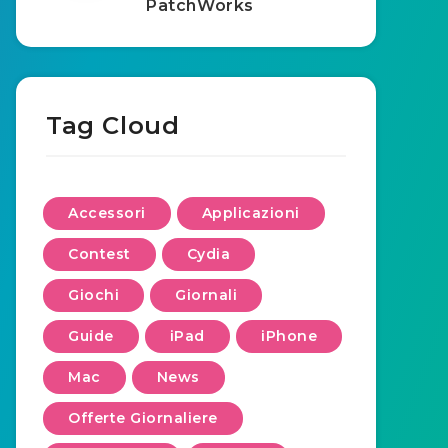
PatchWorks
Tag Cloud
Accessori
Applicazioni
Contest
Cydia
Giochi
Giornali
Guide
iPad
iPhone
Mac
News
Offerte Giornaliere