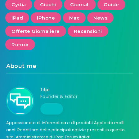
Cydia
Giochi
Giornali
Guide
iPad
iPhone
Mac
News
Offerte Giornaliere
Recensioni
Rumor
About me
filpi
Founder & Editor
Appassionato di informatica e di prodotti Apple da molti
anni. Redattore delle principali notizie presenti in questo
sito. Amministratore di iPad Forum Italia!