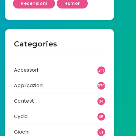
Recensioni
Rumor
Categories
Accessori
241
Applicazioni
570
Contest
34
Cydia
45
Giochi
61