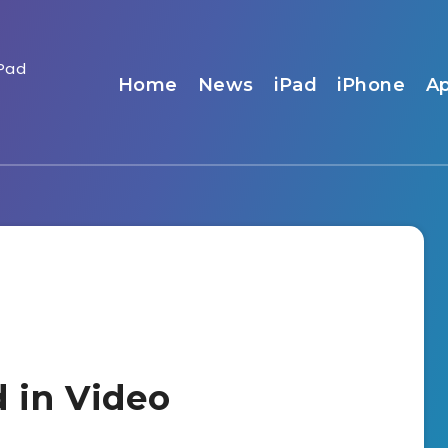
Home
News
iPad
iPhone
A
d in Video