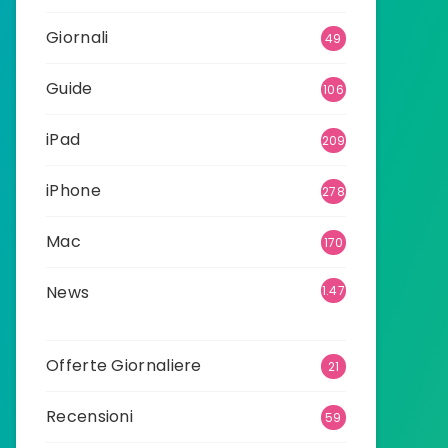
Giornali
49
Guide
106
iPad
209
iPhone
278
Mac
170
News
1.47
4
Offerte Giornaliere
21
Recensioni
59