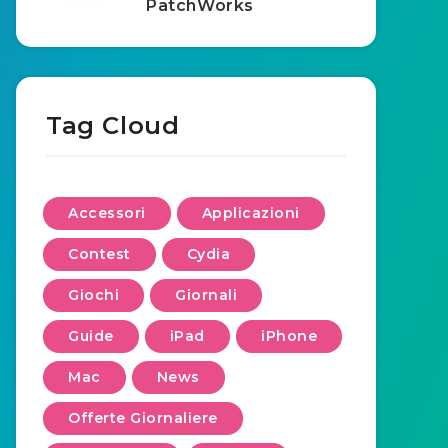
PatchWorks
Tag Cloud
Accessori
Applicazioni
Contest
Cydia
Giochi
Giornali
Guide
iPad
iPhone
Mac
News
Offerte Giornaliere