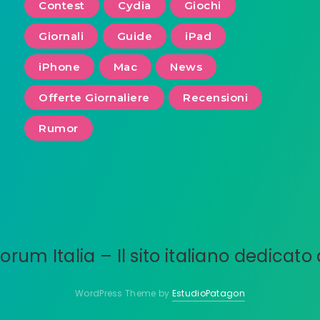
Contest
Cydia
Giochi
Giornali
Guide
iPad
iPhone
Mac
News
Offerte Giornaliere
Recensioni
Rumor
WordPress Theme by
EstudioPatagon