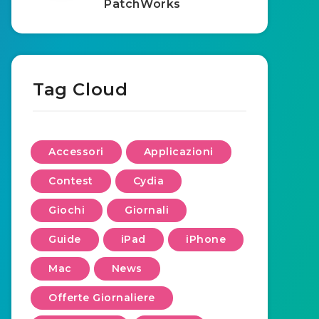
PatchWorks
Tag Cloud
Accessori
Applicazioni
Contest
Cydia
Giochi
Giornali
Guide
iPad
iPhone
Mac
News
Offerte Giornaliere