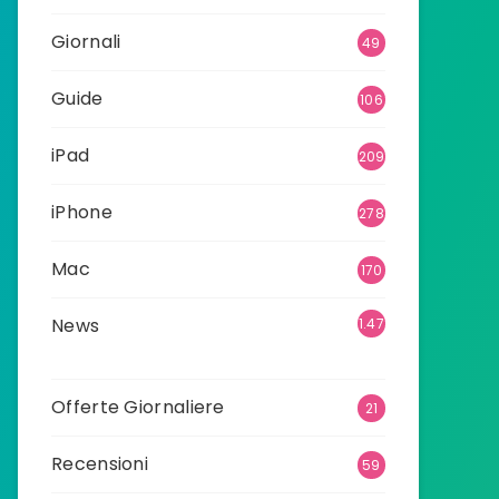
Giornali
49
Guide
106
iPad
209
iPhone
278
Mac
170
News
1.47
4
Offerte Giornaliere
21
Recensioni
59