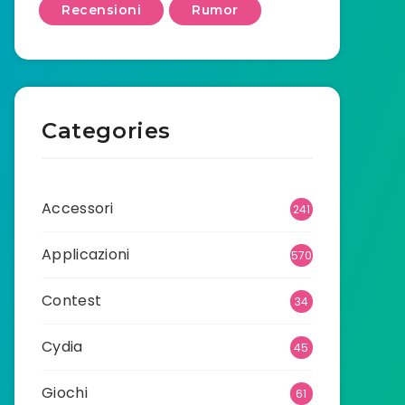
Recensioni
Rumor
Categories
Accessori
241
Applicazioni
570
Contest
34
Cydia
45
Giochi
61