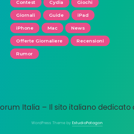
Contest
Cydia
Giochi
Giornali
Guide
iPad
iPhone
Mac
News
Offerte Giornaliere
Recensioni
Rumor
WordPress Theme by
EstudioPatagon