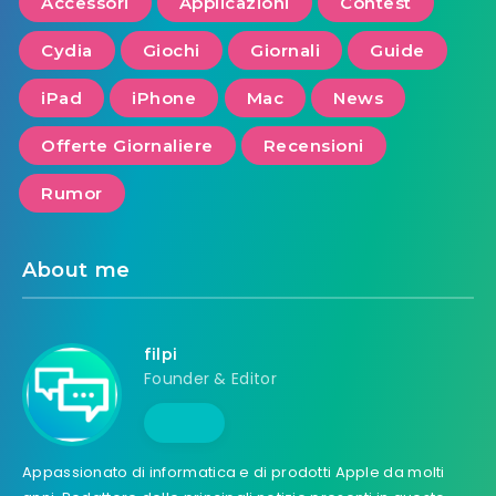
Accessori
Applicazioni
Contest
Cydia
Giochi
Giornali
Guide
iPad
iPhone
Mac
News
Offerte Giornaliere
Recensioni
Rumor
About me
filpi
Founder & Editor
Appassionato di informatica e di prodotti Apple da molti