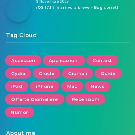
3 Novembre 2023
iOS 17.1.1 in arrivo a breve – Bug corretti
Tag Cloud
Accessori
Applicazioni
Contest
Cydia
Giochi
Giornali
Guide
iPad
iPhone
Mac
News
Offerte Giornaliere
Recensioni
Rumor
About me